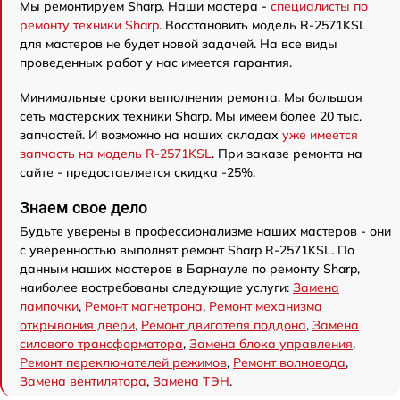
Мы ремонтируем Sharp. Наши мастера -
специалисты по
ремонту техники Sharp
. Восстановить модель R-2571KSL
для мастеров не будет новой задачей. На все виды
проведенных работ у нас имеется гарантия.
Минимальные сроки выполнения ремонта. Мы большая
сеть мастерских техники Sharp. Мы имеем более 20 тыс.
запчастей. И возможно на наших складах
уже имеется
запчасть на модель R-2571KSL
. При заказе ремонта на
сайте - предоставляется скидка -25%.
Знаем свое дело
Будьте уверены в профессионализме наших мастеров - они
с уверенностью выполнят ремонт Sharp R-2571KSL. По
данным наших мастеров в Барнауле по ремонту Sharp,
наиболее востребованы следующие услуги:
Замена
лампочки
,
Ремонт магнетрона
,
Ремонт механизма
открывания двери
,
Ремонт двигателя поддона
,
Замена
силового трансформатора
,
Замена блока управления
,
Ремонт переключателей режимов
,
Ремонт волновода
,
Замена вентилятора
,
Замена ТЭН
.