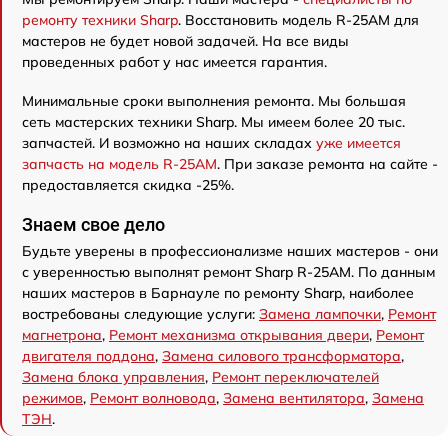
ремонту техники Sharp
. Восстановить модель R-25AM для
мастеров не будет новой задачей. На все виды
проведенных работ у нас имеется гарантия.
Минимальные сроки выполнения ремонта. Мы большая
сеть мастерских техники Sharp. Мы имеем более 20 тыс.
запчастей. И возможно на наших складах
уже имеется
запчасть на модель R-25AM
. При заказе ремонта на сайте -
предоставляется скидка -25%.
Знаем свое дело
Будьте уверены в профессионализме наших мастеров - они
с уверенностью выполнят ремонт Sharp R-25AM. По данным
наших мастеров в Барнауле по ремонту Sharp, наиболее
востребованы следующие услуги:
Замена лампочки
,
Ремонт
магнетрона
,
Ремонт механизма открывания двери
,
Ремонт
двигателя поддона
,
Замена силового трансформатора
,
Замена блока управления
,
Ремонт переключателей
режимов
,
Ремонт волновода
,
Замена вентилятора
,
Замена
ТЭН
.