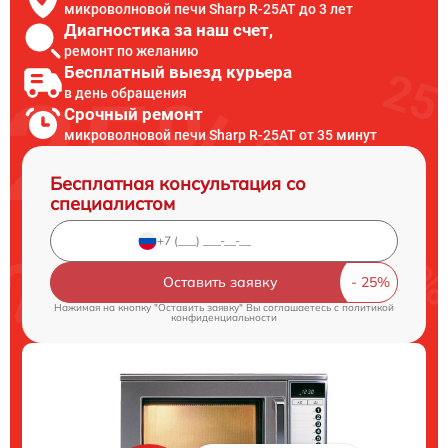
микроволновой печи Sharp R-25AT до 3 лет
Диагностика за наш счет,
ремонт по желанию
Бесплатный выезд курьера
в день обращения
Срочный ремонт
микроволновой печи Sharp R-25AT от 35 минут
Бесплатная консультация со
специалистом
Оставить заявку
Нажимая на кнопку "Оставить заявку" Вы соглашаетесь c
политикой
конфиденциальности