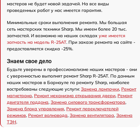
мастеров не будет новой задачей. На все виды
проведенных работ у нас имеется гарантия.
Минимальные сроки выполнения ремонта. Мы большая
сеть мастерских техники Sharp. Мы имеем более 20 тыс.
запчастей. И возможно на наших складах
уже имеется
запчасть на модель R-25AT
. При заказе ремонта на сайте -
предоставляется скидка -25%.
Знаем свое дело
Будьте уверены в профессионализме наших мастеров - они
с уверенностью выполнят ремонт Sharp R-25AT. По данным
наших мастеров в Барнауле по ремонту Sharp, наиболее
востребованы следующие услуги:
Замена лампочки
,
Ремонт
магнетрона
,
Ремонт механизма открывания двери
,
Ремонт
двигателя поддона
,
Замена силового трансформатора
,
Замена блока управления
,
Ремонт переключателей
режимов
,
Ремонт волновода
,
Замена вентилятора
,
Замена
ТЭН
.