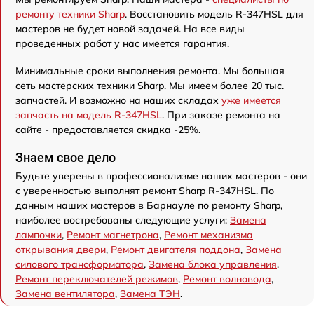
ремонту техники Sharp
. Восстановить модель R-347HSL для
мастеров не будет новой задачей. На все виды
проведенных работ у нас имеется гарантия.
Минимальные сроки выполнения ремонта. Мы большая
сеть мастерских техники Sharp. Мы имеем более 20 тыс.
запчастей. И возможно на наших складах
уже имеется
запчасть на модель R-347HSL
. При заказе ремонта на
сайте - предоставляется скидка -25%.
Знаем свое дело
Будьте уверены в профессионализме наших мастеров - они
с уверенностью выполнят ремонт Sharp R-347HSL. По
данным наших мастеров в Барнауле по ремонту Sharp,
наиболее востребованы следующие услуги:
Замена
лампочки
,
Ремонт магнетрона
,
Ремонт механизма
открывания двери
,
Ремонт двигателя поддона
,
Замена
силового трансформатора
,
Замена блока управления
,
Ремонт переключателей режимов
,
Ремонт волновода
,
Замена вентилятора
,
Замена ТЭН
.