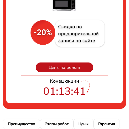
Скидка по
-20%
предварительной
записи на сайте
Цены на ремонт
Конец акции
01:13:40
Преимущества
Этапы работ
Цены
Гарантия
М