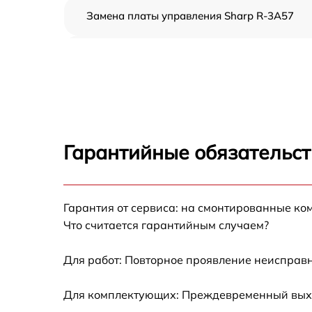
Замена платы управления Sharp R-3A57
Ремонт платы управления (восстановление)
Sharp R-3A57
Замена датчиков Sharp R-3A57
Замена вентилятора Sharp R-3A57
Гарантийные обязательст
Ремонт магнетрона Sharp R-3A57
Гарантия от сервиса: на смонтированные ко
Ремонт волновода Sharp R-3A57
Что считается гарантийным случаем?
Ремонт переключателей режимов Sharp R-
3A57
Для работ: Повторное проявление неисправн
Замена блока управления Sharp R-3A57
Для комплектующих: Преждевременный выход