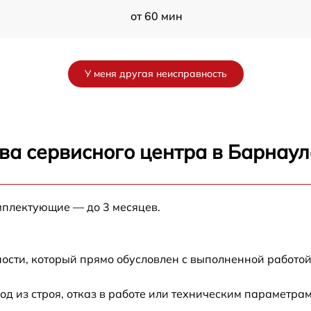
от 60 мин
от 60 мин
У меня другая неисправность
от 60 мин
от 60 мин
ва сервисного центра в Барнаул
от 60 мин
мплектующие — до 3 месяцев.
от 60 мин
от 60 мин
ости, который прямо обусловлен с выполненной работой
от 60 мин
 из строя, отказ в работе или техническим параметра