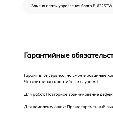
Замена платы управления Sharp R-622STW
Ремонт платы управления (восстановление)
Sharp R-622STWE
Замена датчиков Sharp R-622STWE
Замена вентилятора Sharp R-622STWE
Гарантийные обязательст
Ремонт магнетрона Sharp R-622STWE
Гарантия от сервиса: на смонтированные к
Ремонт волновода Sharp R-622STWE
Что считается гарантийным случаем?
Ремонт переключателей режимов Sharp R-
622STWE
Для работ: Повторное возникновение дефект
Замена блока управления Sharp R-622STW
Для комплектующих: Преждевременный выход