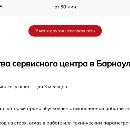
E
от 60 мин
от 60 мин
У меня другая неисправность
от 60 мин
от 60 мин
ва сервисного центра в Барнау
от 60 мин
омплектующие — до 3 месяцев.
от 60 мин
от 60 мин
а, который прямо обусловлен с выполненной работой (н
E
от 60 мин
 из строя, отказ в работе или техническим параметра