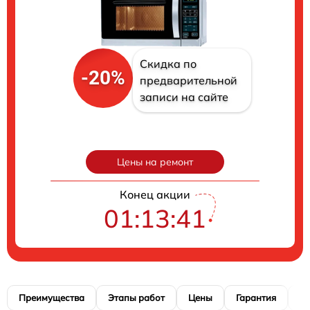
Скидка по
-20%
предварительной
записи на сайте
Цены на ремонт
Конец акции
01:13:40
Преимущества
Этапы работ
Цены
Гарантия
М