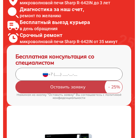
микроволновой печи Sharp R-642IN до 3 лет
Диагностика за наш счет,
ремонт по желанию
Бесплатный выезд курьера
в день обращения
Срочный ремонт
микроволновой печи Sharp R-642IN от 35 минут
Бесплатная консультация со
специалистом
Оставить заявку
Нажимая на кнопку "Оставить заявку" Вы соглашаетесь c
политикой
конфиденциальности