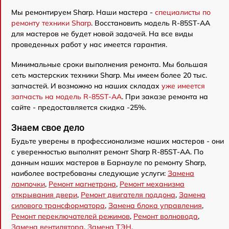
Мы ремонтируем Sharp. Наши мастера -
специалисты по
ремонту техники Sharp
. Восстановить модель R-85ST-AA
для мастеров не будет новой задачей. На все виды
проведенных работ у нас имеется гарантия.
Минимальные сроки выполнения ремонта. Мы большая
сеть мастерских техники Sharp. Мы имеем более 20 тыс.
запчастей. И возможно на наших складах
уже имеется
запчасть на модель R-85ST-AA
. При заказе ремонта на
сайте - предоставляется скидка -25%.
Знаем свое дело
Будьте уверены в профессионализме наших мастеров - они
с уверенностью выполнят ремонт Sharp R-85ST-AA. По
данным наших мастеров в Барнауле по ремонту Sharp,
наиболее востребованы следующие услуги:
Замена
лампочки
,
Ремонт магнетрона
,
Ремонт механизма
открывания двери
,
Ремонт двигателя поддона
,
Замена
силового трансформатора
,
Замена блока управления
,
Ремонт переключателей режимов
,
Ремонт волновода
,
Замена вентилятора
,
Замена ТЭН
.