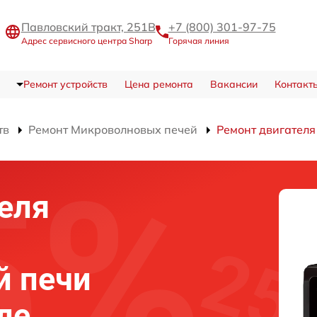
Павловский тракт, 251В
+7 (800) 301-97-75
Адрес сервисного центра Sharp
Горячая линия
Ремонт устройств
Цена ремонта
Вакансии
Контакт
тв
Ремонт Микроволновых печей
Ремонт двигателя
еля
й печи
ле