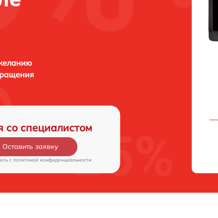
 желанию
бращения
я со специалистом
Оставить заявку
есь c
политикой конфиденциальности