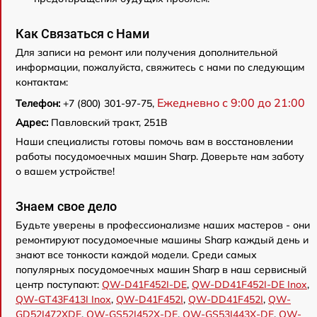
Как Связаться с Нами
Для записи на ремонт или получения дополнительной
информации, пожалуйста, свяжитесь с нами по следующим
контактам:
Ежедневно с 9:00 до 21:00
Телефон:
+7 (800) 301-97-75,
Адрес:
Павловский тракт, 251В
Наши специалисты готовы помочь вам в восстановлении
работы посудомоечных машин Sharp. Доверьте нам заботу
о вашем устройстве!
Знаем свое дело
Будьте уверены в профессионализме наших мастеров - они
ремонтируют посудомоечные машины Sharp каждый день и
знают все тонкости каждой модели. Среди самых
популярных посудомоечных машин Sharp в наш сервисный
центр поступают:
QW-D41F452I-DE
,
QW-DD41F452I-DE Inox
,
QW-GT43F413I Inox
,
QW-D41F452I
,
QW-DD41F452I
,
QW-
GD52I472XDE
,
QW-GS52I452X-DE
,
QW-GS53I443X-DE
,
QW-