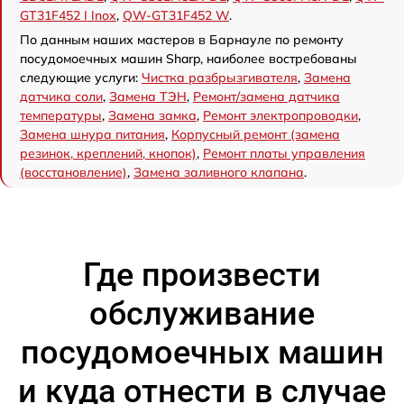
GT31F452 I Inox
,
QW-GT31F452 W
.
По данным наших мастеров в Барнауле по ремонту
посудомоечных машин Sharp, наиболее востребованы
следующие услуги:
Чистка разбрызгивателя
,
Замена
датчика соли
,
Замена ТЭН
,
Ремонт/замена датчика
температуры
,
Замена замка
,
Ремонт электропроводки
,
Замена шнура питания
,
Корпусный ремонт (замена
резинок, креплений, кнопок)
,
Ремонт платы управления
(восстановление)
,
Замена заливного клапана
.
Где произвести
обслуживание
посудомоечных машин
и куда отнести в случае