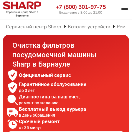
+7 (800) 301-97-75
Сервисный центр Sharp
в
Ежедневно с 9:00 до 21:00
Барнауле
Сервисный центр Sharp
Каталог устройств
Ремон
Очистка фильтров
посудомоечной машины
Sharp в Барнауле
Официальный сервис
Гарантийное обслуживание
до 3 лет
Диагностика за наш счет,
ремонт по желанию
Бесплатный выезд курьера
в день обращения
Срочный ремонт
от 35 минут