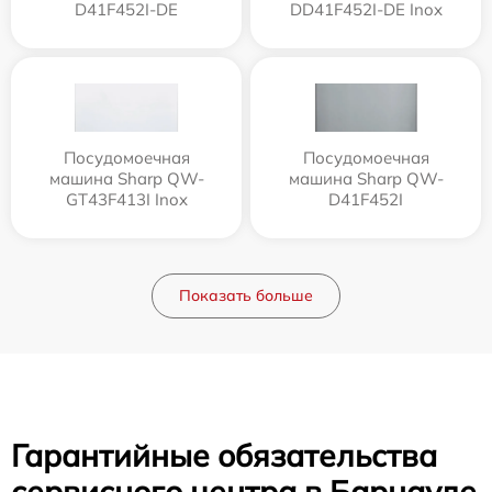
D41F452I-DE
DD41F452I-DE Inox
Посудомоечная
Посудомоечная
машина Sharp QW-
машина Sharp QW-
GT43F413I Inox
D41F452I
Показать больше
Гарантийные обязательства
сервисного центра в Барнауле