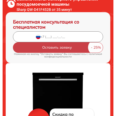
посудомоечной машины
Sharp QW-D41F452B от 35 минут
Бесплатная консультация со
специалистом
Оставить заявку
Нажимая на кнопку "Оставить заявку" Вы соглашаетесь c
политикой
конфиденциальности
Скидка по