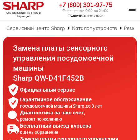
+7 (800) 301-97-75
Ежедневно с 9:00 до 21:00
Сервисный центр Sharp
в
Позвонить
мне утром
Барнауле
Сервисный центр Sharp
Каталог устройств
Ремон
Замена платы сенсорного
управления посудомоечной
машины
Sharp QW-D41F452B
Официальный сервис
Гарантийное обслуживание
посудомоечной машины Sharp до 3 лет
Диагностика за наш счет,
ремонт по желанию
Бесплатный выезд курьера
в день обращения
Замена платы сенсорного управления