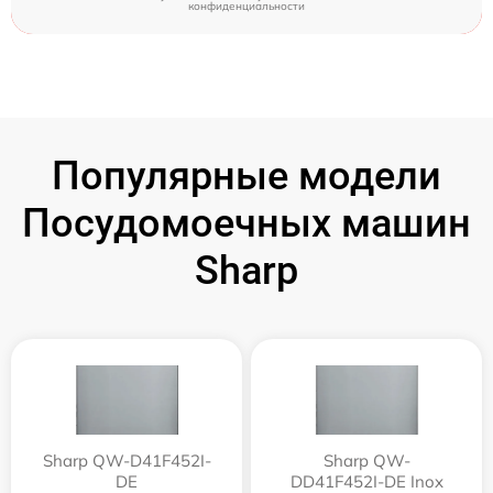
конфиденциальности
Популярные модели
Посудомоечных машин
Sharp
Sharp QW-D41F452I-
Sharp QW-
DE
DD41F452I-DE Inox