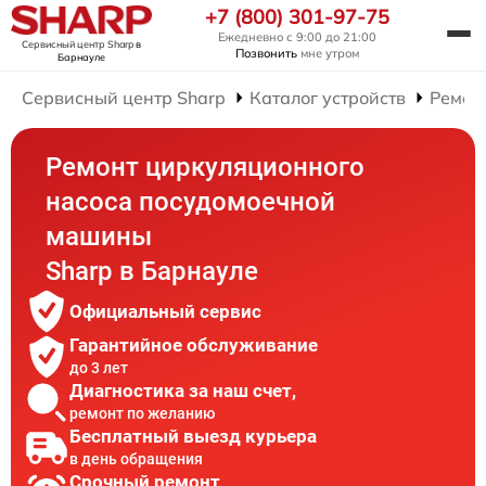
+7 (800) 301-97-75
Ежедневно с 9:00 до 21:00
Сервисный центр Sharp
в
Позвонить
мне утром
Барнауле
Сервисный центр Sharp
Каталог устройств
Ремон
Ремонт циркуляционного
насоса посудомоечной
машины
Sharp в Барнауле
Официальный сервис
Гарантийное обслуживание
до 3 лет
Диагностика за наш счет,
ремонт по желанию
Бесплатный выезд курьера
в день обращения
Срочный ремонт