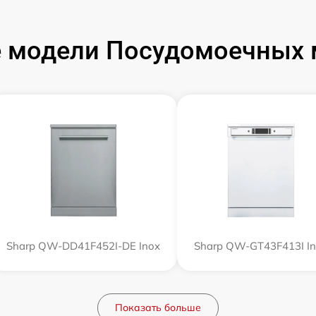
 модели Посудомоечных 
Sharp QW-DD41F452I-DE Inox
Sharp QW-GT43F413I I
Показать больше