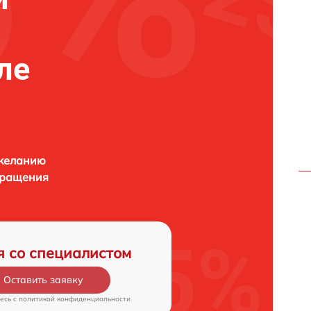
ле
 желанию
бращения
я со специалистом
Оставить заявку
есь c
политикой конфиденциальности