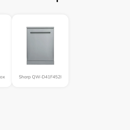
nox
Sharp QW-D41F452I