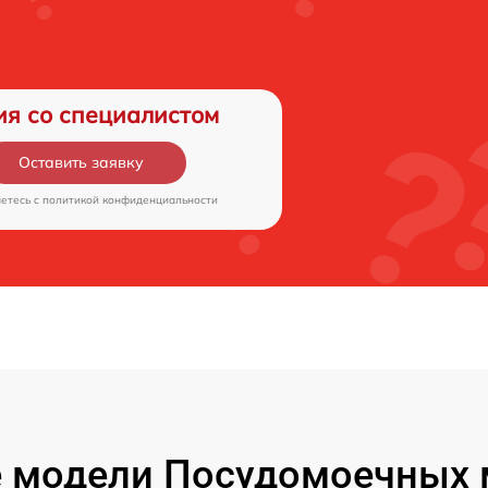
ия со специалистом
Оставить заявку
аетесь c
политикой конфиденциальности
 модели Посудомоечных 