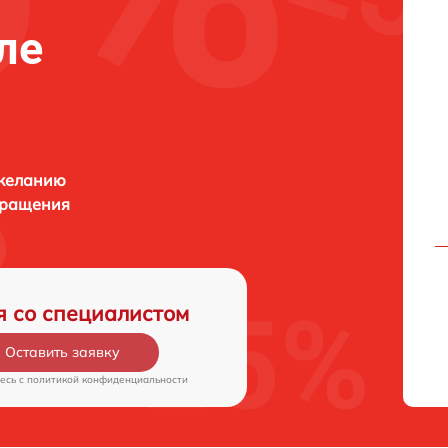
ле
 желанию
бращения
я со специалистом
Оставить заявку
есь c
политикой конфиденциальности