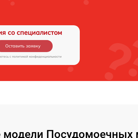
ия со специалистом
Оставить заявку
аетесь c
политикой конфиденциальности
 модели Посудомоечных 