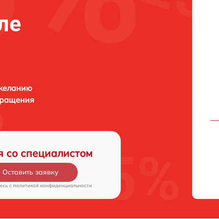
ле
 желанию
бращения
я со специалистом
Оставить заявку
есь c
политикой конфиденциальности