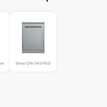
nox
Sharp QW-D41F452I