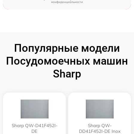
конфиденциальности
Популярные модели
Посудомоечных машин
Sharp
Sharp QW-D41F452I-
Sharp QW-
DE
DD41F452I-DE Inox