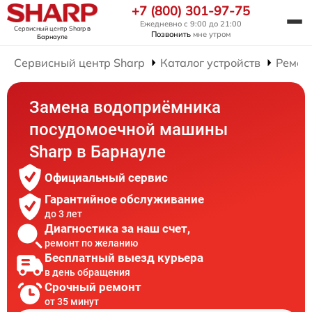
+7 (800) 301-97-75
Ежедневно с 9:00 до 21:00
Сервисный центр Sharp
в
Позвонить
мне утром
Барнауле
Сервисный центр Sharp
Каталог устройств
Ремон
Замена водоприёмника
посудомоечной машины
Sharp в Барнауле
Официальный сервис
Гарантийное обслуживание
до 3 лет
Диагностика за наш счет,
ремонт по желанию
Бесплатный выезд курьера
в день обращения
Срочный ремонт
от 35 минут