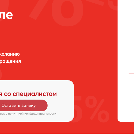
ле
 желанию
бращения
я со специалистом
Оставить заявку
есь c
политикой конфиденциальности