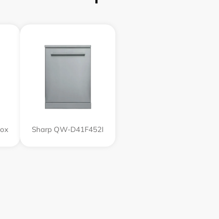
nox
Sharp QW-D41F452I