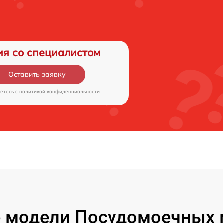
ия со специалистом
Оставить заявку
аетесь c
политикой конфиденциальности
 модели Посудомоечных 