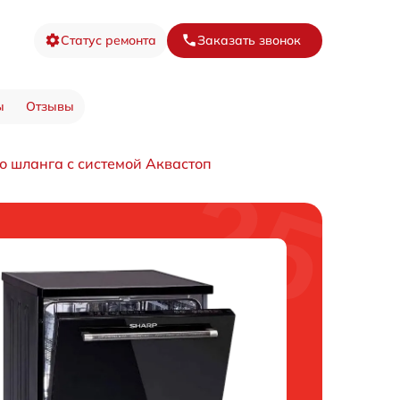
Статус ремонта
Заказать звонок
ы
Отзывы
о шланга с системой Аквастоп