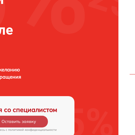
ле
 желанию
бращения
я со специалистом
Оставить заявку
есь c
политикой конфиденциальности