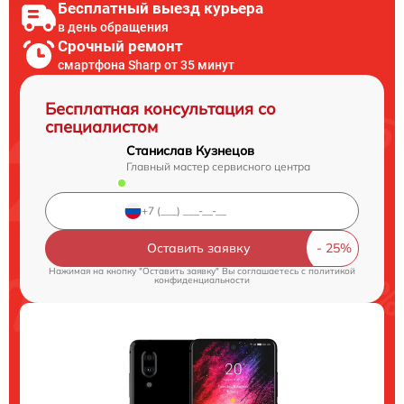
Бесплатный выезд курьера
в день обращения
Срочный ремонт
смартфона Sharp от 35 минут
Бесплатная консультация со
специалистом
Станислав Кузнецов
Главный мастер сервисного центра
Оставить заявку
Нажимая на кнопку "Оставить заявку" Вы соглашаетесь c
политикой
конфиденциальности