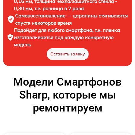
0,16 мм, толщина чехла/защитного стекла -
0,30 мм, т.е. разница в 2 раза
Самовосстановление — царапины стягиваются
спустя некоторое время
Подойдет для любого смартфона, т.к. пленка
изготавливается под каждую конкретную
модель
Оставить заявку
Модели Смартфонов
Sharp, которые мы
ремонтируем