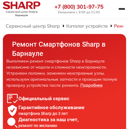
+7 (800) 301-97-75
Сервисный центр Sharp
в
Ежедневно с 9:00 до 21:00
Барнауле
Сервисный центр Sharp
Каталог устройств
Ремон
Ремонт Смартфонов Sharp в
Барнауле
Выполняем ремонт смартфонов Sharp в Барнауле
независимо от модели и сложности неисправности.
Устраняем поломки, заменяем неисправные узлы,
используем оригинальные запчасти и проводим полную
проверку устройства после ремонта.
Подробнее
Официальный сервис
Гарантийное обслуживание
смартфона Sharp до 3 лет
Диагностика за наш счет,
ремонт по желанию