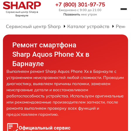
+7 (800) 301-97-75
Ежедневно с 9:00 до 21:00
Сервисный центр Sharp
в
Позвонить
мне утром
Барнауле
Сервисный центр Sharp
Каталог устройств
Ремон
Ремонт смартфона
Sharp Aquos Phone Xx в
Барнауле
Выполняем ремонт Sharp Aquos Phone Xx в Барнауле с
устранением неисправностей любой сложности. Проводим
диагностику, выявляем причины поломки, заменяем
неисправные детали и восстанавливаем
работоспособность устройства. Используем оригинальные
или рекомендованные производителем запчасти, после
ремонта выполняем проверку всех функций и
предоставляем гарантию.
Официальный сервис