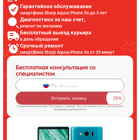
Гарантийное обслуживание
смартфона Sharp Aquos Phone Xx до 3 лет
Диагностика за наш счет,
ремонт по желанию
Бесплатный выезд курьера
в день обращения
Срочный ремонт
смартфона Sharp Aquos Phone Xx от 35 минут
Бесплатная консультация со
специалистом
Оставить заявку
Нажимая на кнопку "Оставить заявку" Вы соглашаетесь c
политикой
конфиденциальности