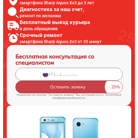
смартфона Sharp Aquos Xx3 до 3 лет
Диагностика за наш счет,
ремонт по желанию
Бесплатный выезд курьера
в день обращения
Срочный ремонт
смартфона Sharp Aquos Xx3 от 35 минут
Бесплатная консультация со
специалистом
Оставить заявку
Нажимая на кнопку "Оставить заявку" Вы соглашаетесь c
политикой
конфиденциальности