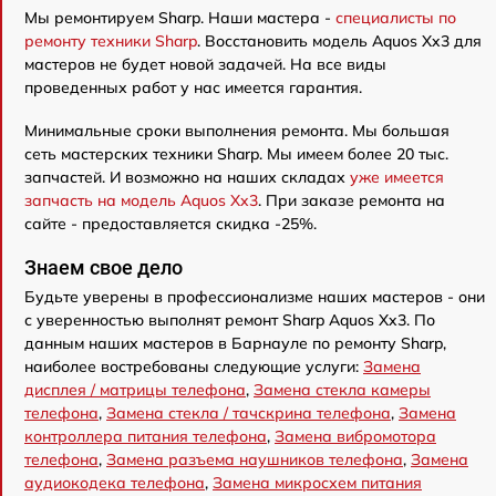
Мы ремонтируем Sharp. Наши мастера -
специалисты по
ремонту техники Sharp
. Восстановить модель Aquos Xx3 для
мастеров не будет новой задачей. На все виды
проведенных работ у нас имеется гарантия.
Минимальные сроки выполнения ремонта. Мы большая
сеть мастерских техники Sharp. Мы имеем более 20 тыс.
запчастей. И возможно на наших складах
уже имеется
запчасть на модель Aquos Xx3
. При заказе ремонта на
сайте - предоставляется скидка -25%.
Знаем свое дело
Будьте уверены в профессионализме наших мастеров - они
с уверенностью выполнят ремонт Sharp Aquos Xx3. По
данным наших мастеров в Барнауле по ремонту Sharp,
наиболее востребованы следующие услуги:
Замена
дисплея / матрицы телефона
,
Замена стекла камеры
телефона
,
Замена стекла / тачскрина телефона
,
Замена
контроллера питания телефона
,
Замена вибромотора
телефона
,
Замена разъема наушников телефона
,
Замена
аудиокодека телефона
,
Замена микросхем питания