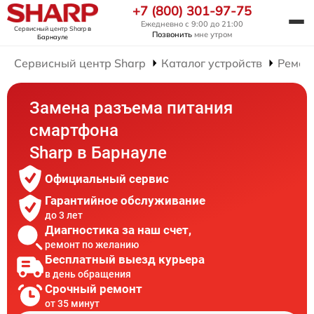
+7 (800) 301-97-75
Ежедневно с 9:00 до 21:00
Сервисный центр Sharp
в
Позвонить
мне утром
Барнауле
Сервисный центр Sharp
Каталог устройств
Ремон
Замена разъема питания
смартфона
Sharp в Барнауле
Официальный сервис
Гарантийное обслуживание
до 3 лет
Диагностика за наш счет,
ремонт по желанию
Бесплатный выезд курьера
в день обращения
Срочный ремонт
от 35 минут