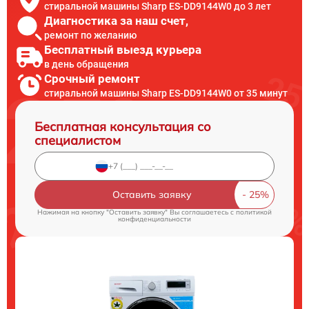
стиральной машины Sharp ES-DD9144W0 до 3 лет
Диагностика за наш счет,
ремонт по желанию
Бесплатный выезд курьера
в день обращения
Срочный ремонт
стиральной машины Sharp ES-DD9144W0 от 35 минут
Бесплатная консультация со
специалистом
Оставить заявку
Нажимая на кнопку "Оставить заявку" Вы соглашаетесь c
политикой
конфиденциальности