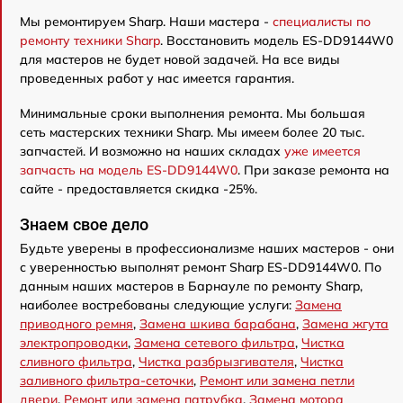
Мы ремонтируем Sharp. Наши мастера -
специалисты по
ремонту техники Sharp
. Восстановить модель ES-DD9144W0
для мастеров не будет новой задачей. На все виды
проведенных работ у нас имеется гарантия.
Минимальные сроки выполнения ремонта. Мы большая
сеть мастерских техники Sharp. Мы имеем более 20 тыс.
запчастей. И возможно на наших складах
уже имеется
запчасть на модель ES-DD9144W0
. При заказе ремонта на
сайте - предоставляется скидка -25%.
Знаем свое дело
Будьте уверены в профессионализме наших мастеров - они
с уверенностью выполнят ремонт Sharp ES-DD9144W0. По
данным наших мастеров в Барнауле по ремонту Sharp,
наиболее востребованы следующие услуги:
Замена
приводного ремня
,
Замена шкива барабана
,
Замена жгута
электропроводки
,
Замена сетевого фильтра
,
Чистка
сливного фильтра
,
Чистка разбрызгивателя
,
Чистка
заливного фильтра-сеточки
,
Ремонт или замена петли
двери
,
Ремонт или замена патрубка
,
Замена мотора