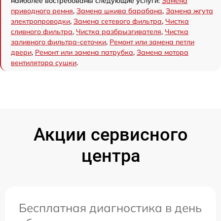
наиболее востребованы следующие услуги:
Замена
приводного ремня
,
Замена шкива барабана
,
Замена жгута
электропроводки
,
Замена сетевого фильтра
,
Чистка
сливного фильтра
,
Чистка разбрызгивателя
,
Чистка
заливного фильтра-сеточки
,
Ремонт или замена петли
двери
,
Ремонт или замена патрубка
,
Замена мотора
вентилятора сушки
.
Акции сервисного
центра
Бесплатная диагностика в день