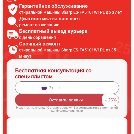
Гарантийное обслуживание
стиральной машины Sharp ES-FA5101W1PL до 3 лет
Диагностика за наш счет,
ремонт по желанию
Бесплатный выезд курьера
в день обращения
Срочный ремонт
стиральной машины Sharp ES-FA5101W1PL от 35
минут
Бесплатная консультация со
специалистом
Оставить заявку
Нажимая на кнопку "Оставить заявку" Вы соглашаетесь c
политикой
конфиденциальности