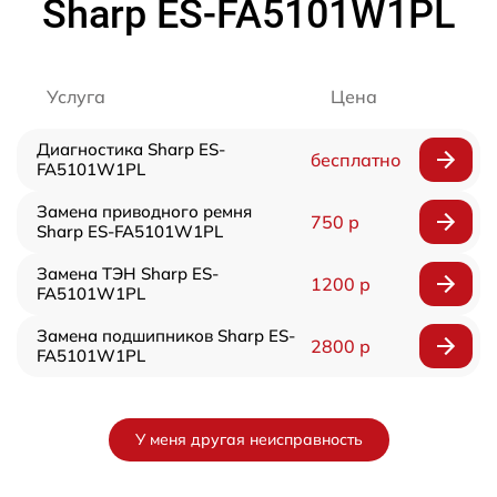
Sharp ES-FA5101W1PL
Услуга
Цена
Диагностика Sharp ES-
бесплатно
FA5101W1PL
Замена приводного ремня
750 р
Sharp ES-FA5101W1PL
Замена ТЭН Sharp ES-
1200 р
FA5101W1PL
Замена подшипников Sharp ES-
2800 р
FA5101W1PL
У меня другая неисправность