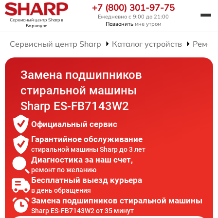
+7 (800) 301-97-75
Ежедневно с 9:00 до 21:00
Сервисный центр Sharp
в
Позвонить
мне утром
Барнауле
Сервисный центр Sharp
Каталог устройств
Ремон
Замена подшипников
стиральной машины
Sharp ES-FB7143W2
Официальный сервис
Гарантийное обслуживание
стиральной машины Sharp до 3 лет
Диагностика за наш счет,
ремонт по желанию
Бесплатный выезд курьера
в день обращения
Замена подшипников стиральной машины
Sharp ES-FB7143W2 от 35 минут