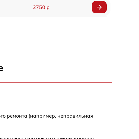
2750 р
850 р
2450 р
1800 р
е
1100 р
1100 р
1800 р
ого ремонта (например, неправильная
1000 р