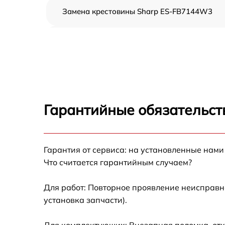
Замена крестовины Sharp ES-FB7144W3
Корпусный ремонт (замена резинок,
креплений, кнопок) Sharp ES-FB7144W3
Ремонт платы управления (восстановление)
Sharp ES-FB7144W3
Замена блока управления Sharp ES-
FB7144W3
Гарантийные обязательст
Ремонт/замена датчика температуры Sharp
ES-FB7144W3
Гарантия от сервиса: на установленные нами
Замена УБЛ Sharp ES-FB7144W3
Что считается гарантийным случаем?
Замена циркуляционного насоса Sharp ES-
FB7144W3
Для работ: Повторное проявление неисправн
установка запчасти).
Замена сливного шланга Sharp ES-
FB7144W3