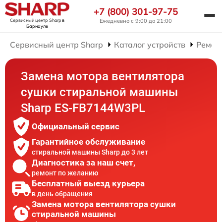
+7 (800) 301-97-75
Сервисный центр Sharp
в
Ежедневно с 9:00 до 21:00
Барнауле
Сервисный центр Sharp
Каталог устройств
Ремон
Замена мотора вентилятора
сушки стиральной машины
Sharp ES-FB7144W3PL
Официальный сервис
Гарантийное обслуживание
стиральной машины Sharp до 3 лет
Диагностика за наш счет,
ремонт по желанию
Бесплатный выезд курьера
в день обращения
Замена мотора вентилятора сушки
стиральной машины