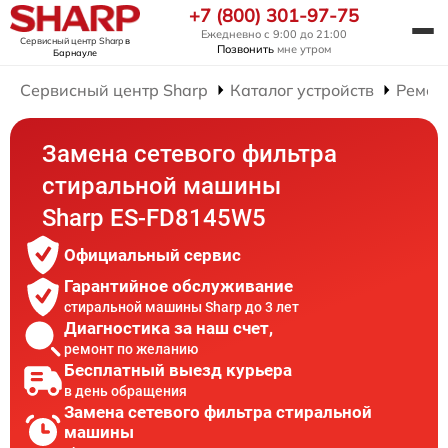
+7 (800) 301-97-75
Ежедневно с 9:00 до 21:00
Сервисный центр Sharp
в
Позвонить
мне утром
Барнауле
Сервисный центр Sharp
Каталог устройств
Ремон
Замена сетевого фильтра
стиральной машины
Sharp ES-FD8145W5
Официальный сервис
Гарантийное обслуживание
стиральной машины Sharp до 3 лет
Диагностика за наш счет,
ремонт по желанию
Бесплатный выезд курьера
в день обращения
Замена сетевого фильтра стиральной
машины