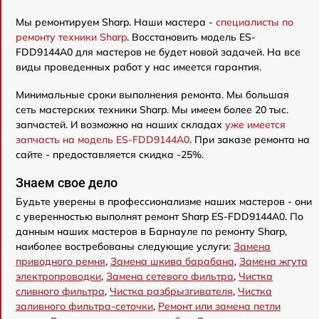
Мы ремонтируем Sharp. Наши мастера -
специалисты по
ремонту техники Sharp
. Восстановить модель ES-
FDD9144A0 для мастеров не будет новой задачей. На все
виды проведенных работ у нас имеется гарантия.
Минимальные сроки выполнения ремонта. Мы большая
сеть мастерских техники Sharp. Мы имеем более 20 тыс.
запчастей. И возможно на наших складах
уже имеется
запчасть на модель ES-FDD9144A0
. При заказе ремонта на
сайте - предоставляется скидка -25%.
Знаем свое дело
Будьте уверены в профессионализме наших мастеров - они
с уверенностью выполнят ремонт Sharp ES-FDD9144A0. По
данным наших мастеров в Барнауле по ремонту Sharp,
наиболее востребованы следующие услуги:
Замена
приводного ремня
,
Замена шкива барабана
,
Замена жгута
электропроводки
,
Замена сетевого фильтра
,
Чистка
сливного фильтра
,
Чистка разбрызгивателя
,
Чистка
заливного фильтра-сеточки
,
Ремонт или замена петли