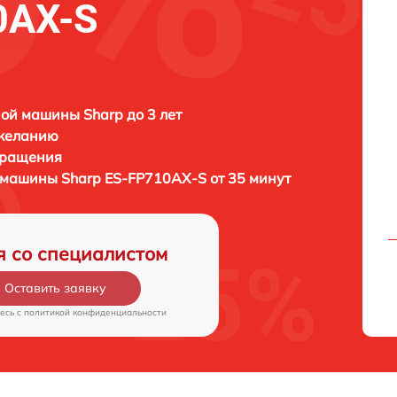
0AX-S
ой машины Sharp до 3 лет
 желанию
бращения
й машины
Sharp ES-FP710AX-S от 35 минут
я со специалистом
Оставить заявку
есь c
политикой конфиденциальности