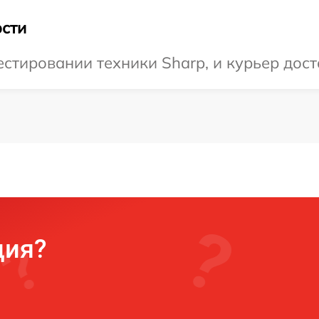
сти
тировании техники Sharp, и курьер доста
ция?