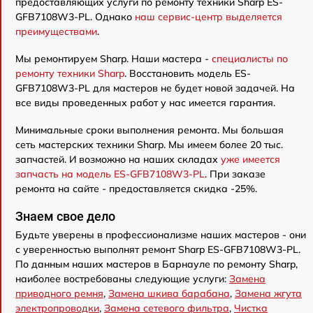
предоставляющих услуги по ремонту техники Sharp ES-
GFB7108W3-PL. Однако
наш сервис-центр выделяется
преимуществами
.
Мы ремонтируем Sharp. Наши мастера -
специалисты по
ремонту техники Sharp
. Восстановить модель ES-
GFB7108W3-PL для мастеров не будет новой задачей. На
все виды проведенных работ у нас имеется гарантия.
Минимальные сроки выполнения ремонта. Мы большая
сеть мастерских техники Sharp. Мы имеем более 20 тыс.
запчастей. И возможно на наших складах
уже имеется
запчасть на модель ES-GFB7108W3-PL
. При заказе
ремонта на сайте - предоставляется скидка -25%.
Знаем свое дело
Будьте уверены в профессионализме наших мастеров - они
с уверенностью выполнят ремонт Sharp ES-GFB7108W3-PL.
По данным наших мастеров в Барнауле по ремонту Sharp,
наиболее востребованы следующие услуги:
Замена
приводного ремня
,
Замена шкива барабана
,
Замена жгута
электропроводки
,
Замена сетевого фильтра
,
Чистка