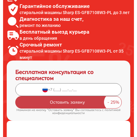
Гарантийное обслуживание
стиральной машины Sharp ES-GFB7108W3-PL до 3 лет
Диагностика за наш счет,
ремонт по желанию
Бесплатный выезд курьера
в день обращения
Срочный ремонт
стиральной машины Sharp ES-GFB7108W3-PL от 35
минут
Бесплатная консультация со
специалистом
Оставить заявку
Нажимая на кнопку "Оставить заявку" Вы соглашаетесь c
политикой
конфиденциальности