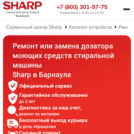
+7 (800) 301-97-75
Сервисный центр Sharp
в
Ежедневно с 9:00 до 21:00
Барнауле
Сервисный центр Sharp
Каталог устройств
Ремон
Ремонт или замена дозатора
моющих средств стиральной
машины
Sharp в Барнауле
Официальный сервис
Гарантийное обслуживание
до 3 лет
Диагностика за наш счет,
ремонт по желанию
Бесплатный выезд курьера
в день обращения
Срочный ремонт