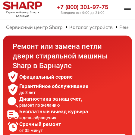
+7 (800) 301-97-75
Сервисный центр Sharp
в
Ежедневно с 9:00 до 21:00
Барнауле
Сервисный центр Sharp
Каталог устройств
Ремон
Ремонт или замена петли
двери стиральной машины
Sharp в Барнауле
Официальный сервис
Гарантийное обслуживание
до 3 лет
Диагностика за наш счет,
ремонт по желанию
Бесплатный выезд курьера
в день обращения
Срочный ремонт
от 35 минут