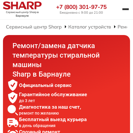
+7 (800) 301-97-75
Сервисный центр Sharp
в
Ежедневно с 9:00 до 21:00
Барнауле
Сервисный центр Sharp
Каталог устройств
Ремон
Ремонт/замена датчика
температуры стиральной
машины
Sharp в Барнауле
Официальный сервис
Гарантийное обслуживание
до 3 лет
Диагностика за наш счет,
ремонт по желанию
Бесплатный выезд курьера
в день обращения
Срочный ремонт