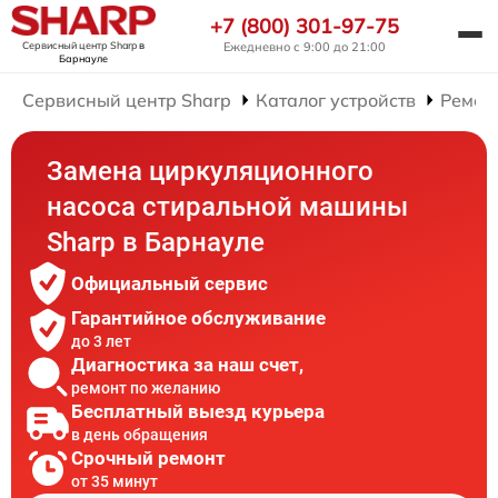
+7 (800) 301-97-75
Сервисный центр Sharp
в
Ежедневно с 9:00 до 21:00
Барнауле
Сервисный центр Sharp
Каталог устройств
Ремон
Замена циркуляционного
насоса стиральной машины
Sharp в Барнауле
Официальный сервис
Гарантийное обслуживание
до 3 лет
Диагностика за наш счет,
ремонт по желанию
Бесплатный выезд курьера
в день обращения
Срочный ремонт
от 35 минут