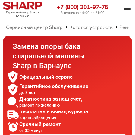
+7 (800) 301-97-75
Сервисный центр Sharp
в
Ежедневно с 9:00 до 21:00
Барнауле
Сервисный центр Sharp
Каталог устройств
Ремон
Замена опоры бака
стиральной машины
Sharp в Барнауле
Официальный сервис
Гарантийное обслуживание
до 3 лет
Диагностика за наш счет,
ремонт по желанию
Бесплатный выезд курьера
в день обращения
Срочный ремонт
от 35 минут