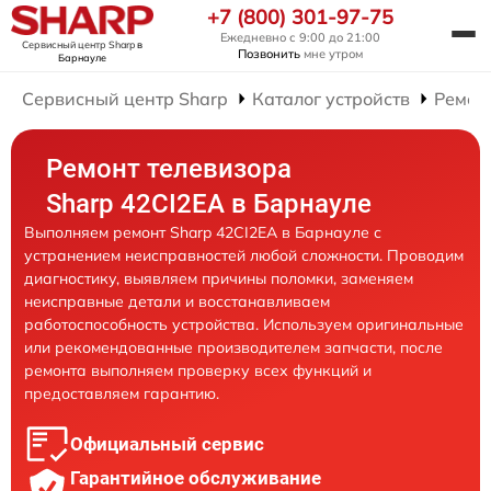
+7 (800) 301-97-75
Ежедневно с 9:00 до 21:00
Сервисный центр Sharp
в
Позвонить
мне утром
Барнауле
Сервисный центр Sharp
Каталог устройств
Ремон
Ремонт телевизора
Sharp 42CI2EA в Барнауле
Выполняем ремонт Sharp 42CI2EA в Барнауле с
устранением неисправностей любой сложности. Проводим
диагностику, выявляем причины поломки, заменяем
неисправные детали и восстанавливаем
работоспособность устройства. Используем оригинальные
или рекомендованные производителем запчасти, после
ремонта выполняем проверку всех функций и
предоставляем гарантию.
Официальный сервис
Гарантийное обслуживание