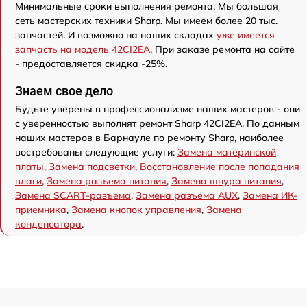
Минимальные сроки выполнения ремонта. Мы большая
сеть мастерских техники Sharp. Мы имеем более 20 тыс.
запчастей. И возможно на наших складах
уже имеется
запчасть на модель 42CI2EA
. При заказе ремонта на сайте
- предоставляется скидка -25%.
Знаем свое дело
Будьте уверены в профессионализме наших мастеров - они
с уверенностью выполнят ремонт Sharp 42CI2EA. По данным
наших мастеров в Барнауле по ремонту Sharp, наиболее
востребованы следующие услуги:
Замена материнской
платы
,
Замена подсветки
,
Восстановление после попадания
влаги
,
Замена разъема питания
,
Замена шнура питания
,
Замена SCART-разъема
,
Замена разъема AUX
,
Замена ИК-
приемника
,
Замена кнопок управления
,
Замена
конденсатора
.