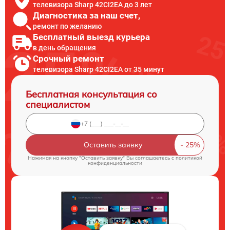
телевизора Sharp 42CI2EA до 3 лет
Диагностика за наш счет,
ремонт по желанию
Бесплатный выезд курьера
в день обращения
Срочный ремонт
телевизора Sharp 42CI2EA от 35 минут
Бесплатная консультация со
специалистом
Оставить заявку
Нажимая на кнопку "Оставить заявку" Вы соглашаетесь c
политикой
конфиденциальности