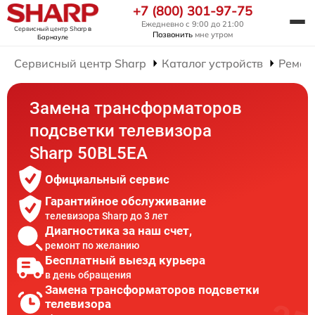
+7 (800) 301-97-75
Ежедневно с 9:00 до 21:00
Сервисный центр Sharp
в
Позвонить
мне утром
Барнауле
Сервисный центр Sharp
Каталог устройств
Ремон
Замена трансформаторов
подсветки телевизора
Sharp 50BL5EA
Официальный сервис
Гарантийное обслуживание
телевизора Sharp до 3 лет
Диагностика за наш счет,
ремонт по желанию
Бесплатный выезд курьера
в день обращения
Замена трансформаторов подсветки
телевизора