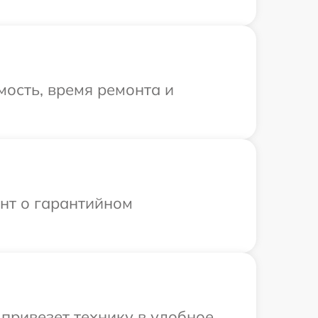
ость, время ремонта и
ент о гарантийном
привезет технику в удобное