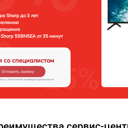
ра Sharp до 3 лет
 желанию
бращения
а
Sharp 55BN5EA от 35 минут
я со специалистом
Оставить заявку
есь c
политикой конфиденциальности
реимущества сервис-цент