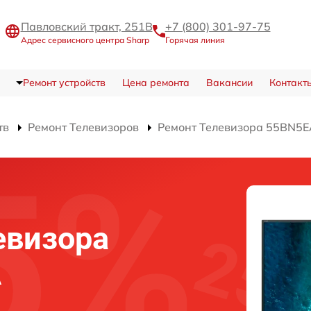
Павловский тракт, 251В
+7 (800) 301-97-75
Адрес сервисного центра Sharp
Горячая линия
Ремонт устройств
Цена ремонта
Вакансии
Контакт
тв
Ремонт Телевизоров
Ремонт Телевизора 55BN5E
евизора
A