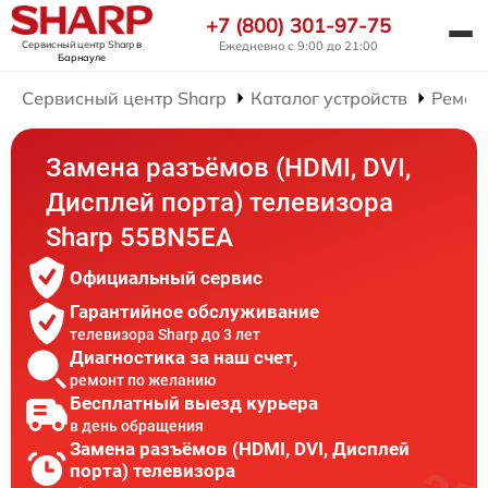
+7 (800) 301-97-75
Сервисный центр Sharp
в
Ежедневно с 9:00 до 21:00
Барнауле
Сервисный центр Sharp
Каталог устройств
Ремон
Замена разъёмов (HDMI, DVI,
Дисплей порта) телевизора
Sharp 55BN5EA
Официальный сервис
Гарантийное обслуживание
телевизора Sharp до 3 лет
Диагностика за наш счет,
ремонт по желанию
Бесплатный выезд курьера
в день обращения
Замена разъёмов (HDMI, DVI, Дисплей
порта) телевизора