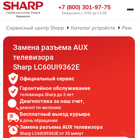
+7 (800) 301-97-75
Сервисный центр Sharp
в
Ежедневно с 9:00 до 21:00
Барнауле
Сервисный центр Sharp
Каталог устройств
Ремон
Замена разъема AUX
телевизора
Sharp LC60UI9362E
Официальный сервис
Гарантийное обслуживание
телевизора Sharp до 3 лет
Диагностика за наш счет,
ремонт по желанию
Бесплатный выезд курьера
в день обращения
Замена разъема AUX телевизора
Sharp LC60UI9362E от 35 минут