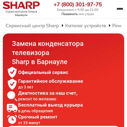
+7 (800) 301-97-75
Ежедневно с 9:00 до 21:00
Сервисный центр Sharp
в
Позвонить
мне утром
Барнауле
Сервисный центр Sharp
Каталог устройств
Ремон
Замена конденсатора
телевизора
Sharp в Барнауле
Официальный сервис
Гарантийное обслуживание
до 3 лет
Диагностика за наш счет,
ремонт по желанию
Бесплатный выезд курьера
в день обращения
Срочный ремонт
от 35 минут